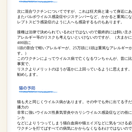
次に混合ワクチンについてですが、これは狂犬病と違って身近にあ
またパルボウイルス感染症やジステンパーなど、かかると重篤にな
レプトスピラ感染症のように人へも感染するものもあります。
接種は法律で決められているわけではないので最終的には飼い主さ
アレルギー等のリスクも考えないといけないのですが、（大まかに計
400頭に
1頭の割合で軽いアレルギーが、25万頭に1頭は重篤なアレルギー
す。）
このワクチンによってウイルス病で亡くなるワンちゃんが、昔に比
事実で、
リスクよりメリットのほうが遥かに上回っているように思えます。
勧めします。
猫も犬と同じくウイルス病があります。その中でも外に出てる子だ
播力の
非常に強いウイルス性鼻気管炎やカリシウイルス感染症などの俗に
ンカ
などによりうつってしまう猫白血病や猫エイズなどに気をつける必
ワクチンを打てばすべての病気にかからなくなるわけではないので