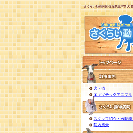
さくらい動物病院 佐賀県唐津市 犬 
犬・猫
エキゾチックアニマル
スタッフ紹介・医院概
院内風景