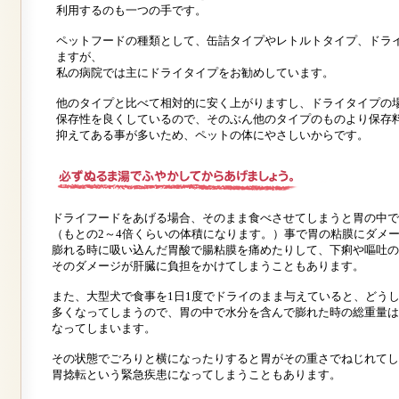
利用するのも一つの手です。
ペットフードの種類として、缶詰タイプやレトルトタイプ、ドラ
ますが、
私の病院では主にドライタイプをお勧めしています。
他のタイプと比べて相対的に安く上がりますし、ドライタイプの
保存性を良くしているので、そのぶん他のタイプのものより保存
抑えてある事が多いため、ペットの体にやさしいからです。
ドライフードをあげる場合、そのまま食べさせてしまうと胃の中で
（もとの2～4倍くらいの体積になります。）事で胃の粘膜にダメ
膨れる時に吸い込んだ胃酸で腸粘膜を痛めたりして、下痢や嘔吐の
そのダメージが肝臓に負担をかけてしまうこともあります。
また、大型犬で食事を1日1度でドライのまま与えていると、どう
多くなってしまうので、胃の中で水分を含んで膨れた時の総重量は
なってしまいます。
その状態でごろりと横になったりすると胃がその重さでねじれてし
胃捻転という緊急疾患になってしまうこともあります。