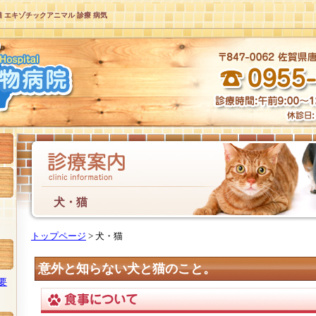
猫 エキゾチックアニマル 診療 病気
犬・猫
トップページ
> 犬・猫
意外と知らない犬と猫のこと。
要