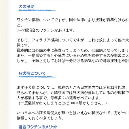
ワクチン接種についてですが、国の法律により接種が義務付けられ
と、
3～9種混合のワクチンがあります。
そして、フィラリア感染についてですが、これは蚊によって他の犬
気です。
最終的には心臓の中に巣食ってしまうため、心臓病となってしまう
また、一度感染すると心臓内にいるため虫を除去するのが非常に大
しかし、予防さえしておけば十分防げる病気なので是非接種を検討
まず狂犬病については、現在のところ日本国内では昭和32年以降
見られてませんが、近隣諸国では狂犬病が蔓延しているのが現状で
人が感染する事で、毎年多くの死者が出ています。
（一度症状が出てしまうとほぼ100％助かりません。）
いつ日本への狂犬病侵入が無いとはいえない状況なので、万が一に
接種しておくべきでしょう。