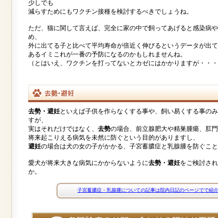
少しでも
減らすためにもワクチン接種を検討するべきでしょうね。
ただ、猫に関して言えば、完全に家の中で飼ってあげると感染病や
め、
外に出てる子と比べて平均寿命が倍近く伸びるというデータが出て
あるイミこれが一番の予防になるのかもしれませんね。
（とはいえ、ワクチンを打ってないとカゼにはかかりますが・・・
去勢・避妊
といえば子供を作らなくする事や、飼い易くする事のみ
すが、
実はそれだけではなく、
去勢
の場合、前立腺肥大や精巣腫瘍、肛門
将来起こりえる病気を未然に防ぐという目的がありますし、
避妊
の場合は犬の女の子がかかる、子宮蓄膿症と乳腺腫を防ぐこと
愛犬が将来大きな病気にかからないように
去勢・避妊
をご検討され
か。
子宮蓄膿症・乳腺腫についての記事は院内日記のページでで紹