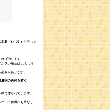
の泥谷（ひじや）
と申しま
すれば治ります。
アが弱い場合は
たとえそ
る必要があります。
皮膚病の再発を防ぐ
下織で作られています。
。
っついて何層にも重なり、