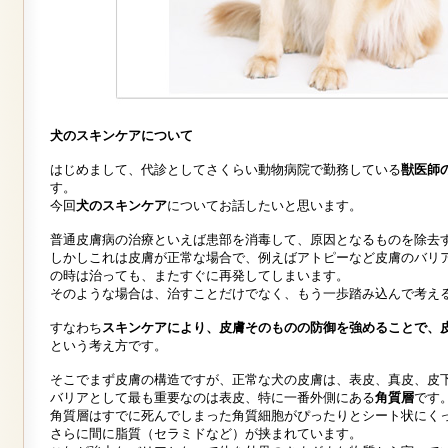
犬のスキンケアについて
はじめまして、代診としてさくらい動物病院で勤務している
獣医師
す。
今回
犬のスキンケア
についてお話したいと思います。
普通皮膚病の治療といえば患部を消毒して、原因となるものを除去
しかしこれは皮膚が正常な場合で、例えばアトピーなど皮膚のバリ
の時は治っても、またすぐに再発してしまいます。
そのような場合は、治すことだけでなく、もう一歩踏み込んで考え
すなわち
スキンケアにより、皮膚そのものの防御を強めることで、
という考え方です。
そこでまず皮膚の構造ですが、正常な犬の皮膚は、表皮、真皮、皮
バリアとして最も重要なのは表皮、特に一番外側にある
角質層
です
角質層はすでに死んでしまった角質細胞がぴったりとシート状にく
さらに間に脂質（セラミドなど）が挟まれています。