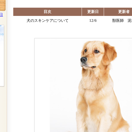
目次
更新日
更新者
日
犬のスキンケアについて
12/6
獣医師 泥