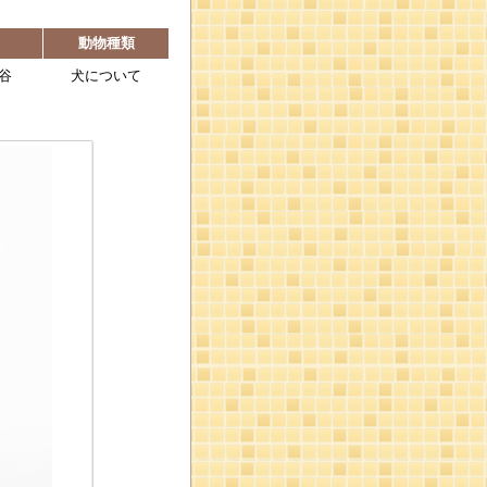
動物種類
谷
犬について