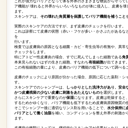
これが強力なバリアとなって体を外界のさまざまな物質から守って
ア機能が
壊れると外界からいろいろなものが体に侵入し、皮膚を壊
ます。
スキンケアは、
その壊れた角質層を保護してバリア機能を補うこと
実際のスキンケアの方法ですが、まず皮膚のチェックを行います。
これは診察にて皮膚の状態（赤い・フケが多い・かさぶたがあるな
を
行います。
検査では皮膚病の原因となる細菌・カビ・寄生虫等の有無や、異常
チェックをします。
特にアトピー性皮膚炎の場合、すでに死んでしまった細胞である
角
本来見られないはずの生きた細胞、すなわち
有核細胞
が出てきます
この有核細胞の量により、皮膚のバリア機能の低下について調べる
皮膚のチェックにより原因が分かった場合、原因に応じた薬剤・シ
す。
スキンケアでのシャンプーは、
しっかりとした洗浄力があり、安全
かつ皮膚残留の少ない皮膚に刺激をあたえないもの
を選択します。
さらにスキンケアで重要なのが
保湿
になります。皮膚は乾燥すると
するためかゆくなり、バリア機能も低下するため皮膚病原因物質の
そこでシャンプー後に適切なリンス剤を用いることで、
水分保持に
バリアとして働く油脂
を補い、コンディションを整え外界の刺激か
ます。
皮膚病の種類によっては、継続的なスキンケアが必要だったり、ま